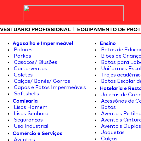
|
VESTUÁRIO PROFISSIONAL
EQUIPAMENTO DE PRO
Agasalho e Impermeável
Ensino
Polares
Batas de Educa
Parkas
Bibes de Crianç
Casacos/ Blusões
Batas para Lab
Corta-ventos
Uniformes Escol
Coletes
Trajes académic
Calças/ Bonés/ Gorros
Batas Escolar d
Hotelaria e Res
Capas e Fatos Impermeáveis
Softshells
Jalecas de Cozin
Camisaria
Acessórios de C
Lisos Homem
Batas
Lisos Senhora
Aventais Peitilh
Seguranças
Aventais Cintur
Uso Industrial
Aventais Duplos
Comércio e Serviços
Jaquetas
Calças
Aventais