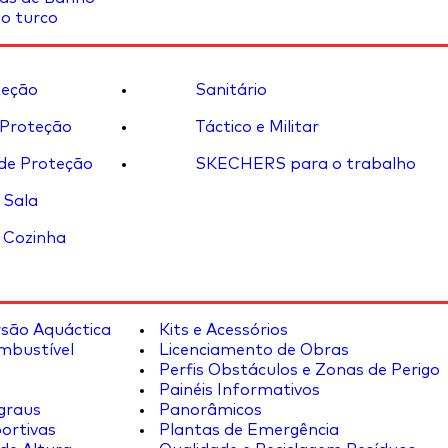
o turco
eção
Sanitário
 Proteção
Táctico e Militar
de Proteção
SKECHERS para o trabalho
 Sala
 Cozinha
rsão Aquáctica
Kits e Acessórios
mbustível
Licenciamento de Obras
Perfis Obstáculos e Zonas de Perigo
Painéis Informativos
graus
Panorâmicos
ortivas
Plantas de Emergência