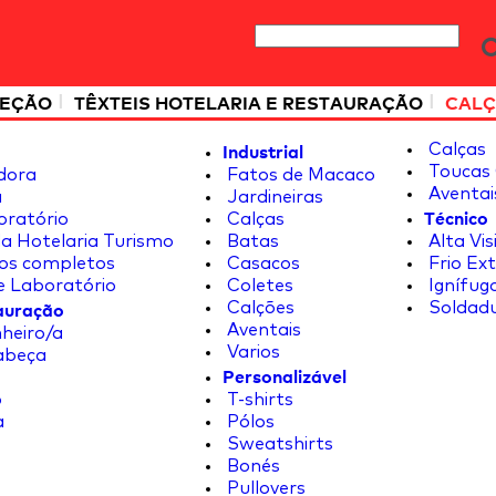
|
|
TEÇÃO
TÊXTEIS HOTELARIA E RESTAURAÇÃO
CALÇ
Industrial
Calças
Toucas 
dora
Fatos de Macaco
Aventai
a
Jardineiras
Técnico
oratório
Calças
a Hotelaria Turismo
Batas
Alta Vis
os completos
Casacos
Frio Ex
e Laboratório
Coletes
Ignífug
tauração
Calções
Soldad
Aventais
heiro/a
Varios
abeça
Personalizável
o
T-shirts
a
Pólos
Sweatshirts
Bonés
Pullovers