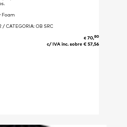
os.
y Foam
2 / CATEGORIA: OB SRC
80
70,
€
c/ IVA inc. sobre €
57,56