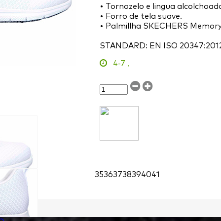
• Tornozelo e lingua alcolchoad
• Forro de tela suave.
• Palmillha SKECHERS Memor
STANDARD: EN ISO 20347:201
4-7
,
35
36
37
38
39
40
41