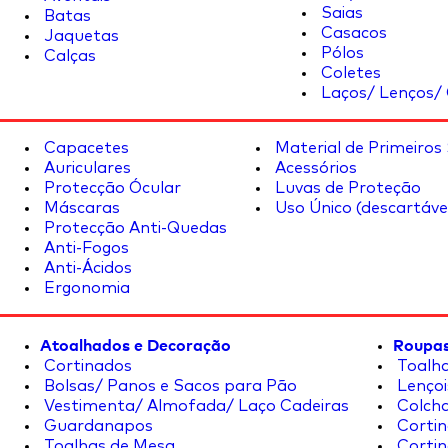
Saias
Batas
Casacos
Jaquetas
Pólos
Calças
Coletes
Laços/ Lenços/ 
Capacetes
Material de Primeiros
Auriculares
Acessórios
Protecção Ócular
Luvas de Proteção
Máscaras
Uso Único (descartáve
Protecção Anti-Quedas
Anti-Fogos
Anti-Ácidos
Ergonomia
Atoalhados e Decoração
Roupas
Cortinados
Toalha
Bolsas/ Panos e Sacos para Pão
Lençoi
Vestimenta/ Almofada/ Laço Cadeiras
Colcha
Guardanapos
Cortin
Toalhas de Mesa
Cortin