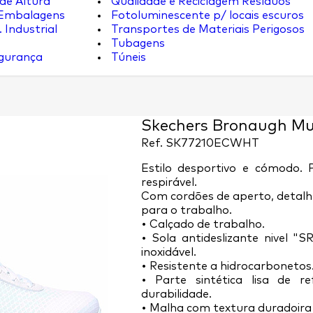
de Altura
Qualidade e Reciclagem Resíduos
 Embalagens
Fotoluminescente p/ locais escuros
 Industrial
Transportes de Materiais Perigosos
Tubagens
egurança
Túneis
Skechers Bronaugh Mu
Ref.
SK77210ECWHT
Estilo desportivo e cómodo. P
respirável.
Com cordões de aperto, detalhe
para o trabalho.
• Calçado de trabalho.
• Sola antideslizante nivel 
inoxidável.
• Resistente a hidrocarbonetos
• Parte sintética lisa de 
durabilidade.
• Malha com textura duradoira 