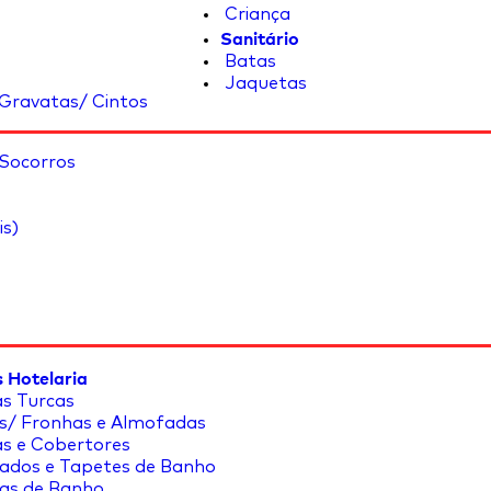
Criança
Sanitário
Batas
Jaquetas
Gravatas/ Cintos
 Socorros
is)
 Hotelaria
s Turcas
s/ Fronhas e Almofadas
s e Cobertores
ados e Tapetes de Banho
as de Banho