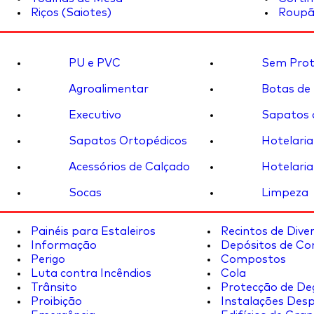
Riços (Saiotes)
Roupã
PU e PVC
Sem Prot
Agroalimentar
Botas de
Executivo
Sapatos 
Sapatos Ortopédicos
Hotelaria
Acessórios de Calçado
Hotelaria
Socas
Limpeza
Painéis para Estaleiros
Recintos de Dive
Informação
Depósitos de Co
Perigo
Compostos
Luta contra Incêndios
Cola
Trânsito
Protecção de De
Proibição
Instalações Desp