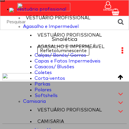
vestuário profissional
ENTRAR
VESTUÁRIO PROFISSIONAL
Agasalho e Impermeável
VESTUÁRIO PROFISSIONAL
Sinalética
AGASALHO E IMPERMEÁVEL
Refletoluminescente
Calças/ Bonés/ Gorros
Capas e Fatos Impermeáveis
Casacos/ Blusões
Coletes
Corta-ventos
Parkas
Polares
Softshells
Camisaria
VESTUÁRIO PROFISSIONAL
CAMISARIA