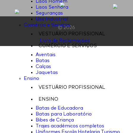
Lisos Homem
Lisos Senhora
Seguranças
Uso Industrial
Comércio e Serviços
© 2026
VESTUÁRIO PROFISSIONAL
Livro de Reclamações
COMÉRCIO E SERVIÇOS
Aventais
Batas
Calças
Jaquetas
Ensino
VESTUÁRIO PROFISSIONAL
ENSINO
Batas de Educadora
Batas para Laboratório
Bibes de Criança
Trajes académicos completos
Uniformes Escola Hotelaria Turismo