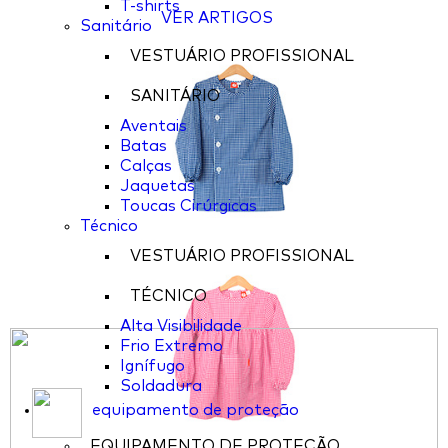
T-shirts
VER ARTIGOS
Sanitário
VESTUÁRIO PROFISSIONAL
SANITÁRIO
Aventais
Batas
Calças
Jaquetas
Toucas Cirúrgicas
Técnico
VESTUÁRIO PROFISSIONAL
TÉCNICO
Alta Visibilidade
Frio Extremo
Ignífugo
Soldadura
equipamento de proteção
EQUIPAMENTO DE PROTEÇÃO