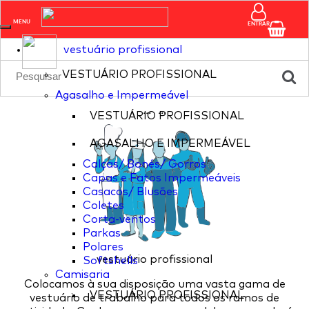
pagina nao existente
MENU
ENTRAR
vestuário profissional
VESTUÁRIO PROFISSIONAL
Agasalho e Impermeável
...
...
VESTUÁRIO PROFISSIONAL
AGASALHO E IMPERMEÁVEL
Calças/ Bonés/ Gorros
Capas e Fatos Impermeáveis
Casacos/ Blusões
Coletes
Corta-ventos
Parkas
Polares
vestuário profissional
Softshells
Camisaria
Colocamos à sua disposição uma vasta gama de
VESTUÁRIO PROFISSIONAL
vestuário de trabalho para todos os ramos de