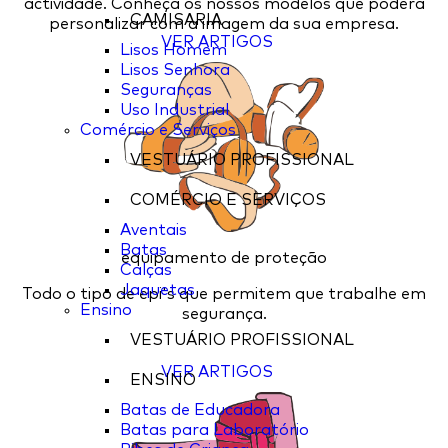
actividade. Conheça os nossos modelos que poderá
CAMISARIA
personalizar com a imagem da sua empresa.
VER ARTIGOS
Lisos Homem
Lisos Senhora
Seguranças
Uso Industrial
Comércio e Serviços
VESTUÁRIO PROFISSIONAL
COMÉRCIO E SERVIÇOS
Aventais
Batas
equipamento de proteção
Calças
Jaquetas
Todo o tipo de epi's que permitem que trabalhe em
Ensino
segurança.
VESTUÁRIO PROFISSIONAL
VER ARTIGOS
ENSINO
Batas de Educadora
Batas para Laboratório