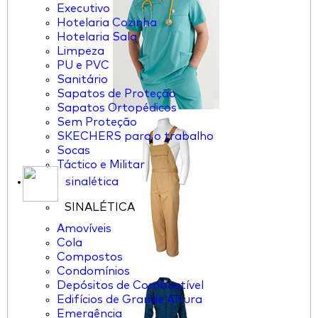
Executivo
Hotelaria Cozinha
Hotelaria Sala
Limpeza
PU e PVC
Sanitário
Sapatos de Proteção
Sapatos Ortopédicos
Sem Proteção
SKECHERS para o trabalho
Socas
Táctico e Militar
sinalética
SINALÉTICA
Amovíveis
Cola
Compostos
Condomínios
Depósitos de Combustível
Edifícios de Grande Altura
Emergência