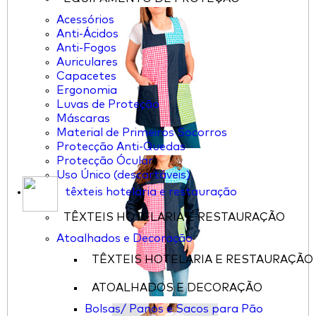
Acessórios
Anti-Ácidos
Anti-Fogos
Auriculares
Capacetes
Ergonomia
Luvas de Proteção
Máscaras
Material de Primeiros Socorros
Protecção Anti-Quedas
Protecção Ócular
Uso Único (descartáveis)
têxteis hotelaria e restauração
TÊXTEIS HOTELARIA E RESTAURAÇÃO
Atoalhados e Decoração
TÊXTEIS HOTELARIA E RESTAURAÇÃO
ATOALHADOS E DECORAÇÃO
Bolsas/ Panos e Sacos para Pão