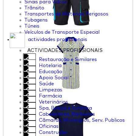
Sinais para Vidros
Trânsito
Transportes de Materiais Perigosos
Tubagens
Túneis
Veículos de Transporte Especial
actividades profissionais
ACTIVIDADES PROFISSIONAIS
Restauração e Similares
Hotelaria
Educação
Apoio Social
Saúde
Limpezas
Farmácia
Veterinários
Spa, Beleza e Estética
Cabelereiros, Barbeiros
Câmaras, Municipios, Serv. Publicos
Oficinas
Construção