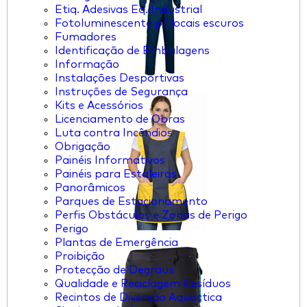
Etiq. Adesivas Eq. Industrial
Fotoluminescente p/ locais escuros
Fumadores
Identificação de Embalagens
Informação
Instalações Desportivas
Instruções de Segurança
Kits e Acessórios
Licenciamento de Obras
Luta contra Incêndios
Obrigação
Painéis Informativos
Painéis para Estaleiros
Panorâmicos
Parques de Estacionamento
Perfis Obstáculos e Zonas de Perigo
Perigo
Plantas de Emergência
Proibição
Protecção de Degraus
Qualidade e Reciclagem Resíduos
Recintos de Diversão Aquáctica