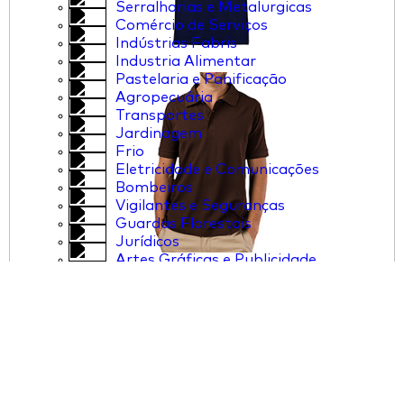
Serralharias e Metalurgicas
Comércio de Serviços
Indústrias Fabris
Industria Alimentar
Pastelaria e Panificação
Agropecuária
Transportes
Jardinagem
Frio
Eletricidade e Comunicações
Bombeiros
Vigilantes e Seguranças
Guardas Florestais
Jurídicos
Artes Gráficas e Publicidade