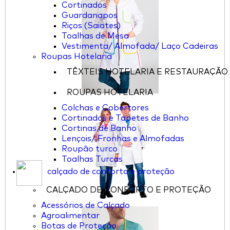
Cortinados
Guardanapos
Riços (Saiotes)
Toalhas de Mesa
Vestimenta/ Almofada/ Laço Cadeiras
Roupas Hotelaria
TÊXTEIS HOTELARIA E RESTAURAÇÃO
ROUPAS HOTELARIA
Colchas e Cobertores
Cortinados e Tapetes de Banho
Cortinas de Banho
Lençois/ Fronhas e Almofadas
Roupão turco
Toalhas Turcas
calçado de conforto e proteção
CALÇADO DE CONFORTO E PROTEÇÃO
Acessórios de Calçado
Agroalimentar
Botas de Proteção