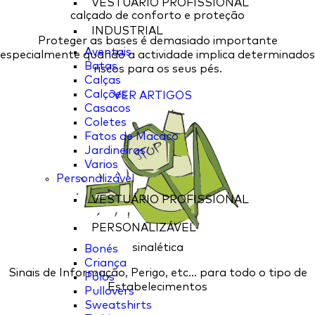
VESTUÁRIO PROFISSIONAL
calçado de conforto e proteção
INDUSTRIAL
Proteger as bases é demasiado importante
Aventais
especialmente quando a actividade implica determinados
Batas
riscos para os seus pés.
Calças
Calções
VER ARTIGOS
Casacos
Coletes
Fatos de Macaco
Jardineiras
Varios
Personalizável
VESTUÁRIO PROFISSIONAL
PERSONALIZÁVEL
sinalética
Bonés
Criança
Sinais de Informação, Perigo, etc... para todo o tipo de
Pólos
Estabelecimentos
Pullovers
Sweatshirts