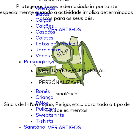
Proteger as bases é demasiado importante
Aventais
especialmente quando a actividade implica determinados
Batas
riscos para os seus pés.
Calças
Calções
VER ARTIGOS
Casacos
Coletes
Fatos de Macaco
Jardineiras
Varios
Personalizável
VESTUÁRIO PROFISSIONAL
PERSONALIZÁVEL
Bonés
sinalética
Criança
Pólos
Sinais de Informação, Perigo, etc... para todo o tipo de
Pullovers
Estabelecimentos
Sweatshirts
T-shirts
Sanitário
VER ARTIGOS