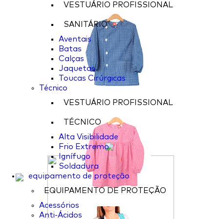
VESTUÁRIO PROFISSIONAL
SANITÁRIO
Aventais
Batas
Calças
Jaquetas
Toucas Cirúrgicas
Técnico
VESTUÁRIO PROFISSIONAL
TÉCNICO
Alta Visibilidade
Frio Extremo
Ignífugo
Soldadura
equipamento de proteção
EQUIPAMENTO DE PROTEÇÃO
Acessórios
Anti-Ácidos