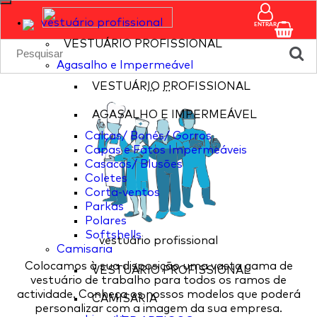
vestuário profissional
ENTRAR
VESTUÁRIO PROFISSIONAL
Agasalho e Impermeável
VESTUÁRIO PROFISSIONAL
...
...
AGASALHO E IMPERMEÁVEL
Calças/ Bonés/ Gorros
Capas e Fatos Impermeáveis
Casacos/ Blusões
Coletes
Corta-ventos
Parkas
Polares
Softshells
vestuário profissional
Camisaria
Colocamos à sua disposição uma vasta gama de
VESTUÁRIO PROFISSIONAL
vestuário de trabalho para todos os ramos de
actividade. Conheça os nossos modelos que poderá
CAMISARIA
personalizar com a imagem da sua empresa.