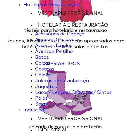
Hotelaria e Restauração
VESTUÁRIO PROFISSIONAL
HOTELARIA E RESTAURAÇÃO
têxteis para hotelaria e restauração
Acessórios de Cabeça
Aventais Cintura
Roupas, Atoalhados e Decoração apropriados para
Aventais Duplos
hóteis, restaurantes e salas de festas.
Aventais Peitilho
Batas
Calças
VER ARTIGOS
Casacos
Coletes
Jalecas de Cozinheiro/a
Jaquetas
Laços/ Lenços/ Gravatas/ Cintos
Pólos
Saias
Industrial
VESTUÁRIO PROFISSIONAL
calçado de conforto e proteção
INDUSTRIAL