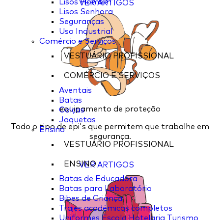
Lisos Homem
VER ARTIGOS
Lisos Senhora
Seguranças
Uso Industrial
Comércio e Serviços
VESTUÁRIO PROFISSIONAL
COMÉRCIO E SERVIÇOS
Aventais
Batas
equipamento de proteção
Calças
Jaquetas
Todo o tipo de epi's que permitem que trabalhe em
Ensino
segurança.
VESTUÁRIO PROFISSIONAL
ENSINO
VER ARTIGOS
Batas de Educadora
Batas para Laboratório
Bibes de Criança
Trajes académicos completos
Uniformes Escola Hotelaria Turismo