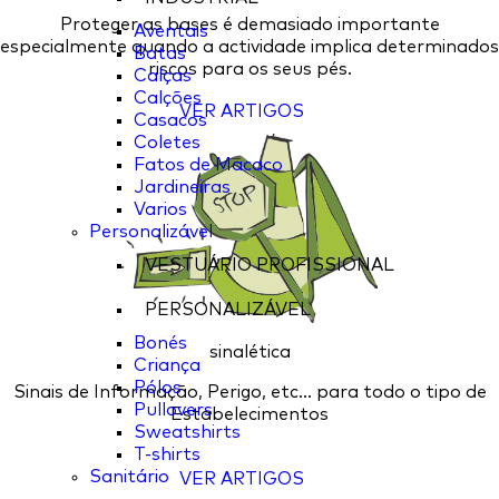
Proteger as bases é demasiado importante
Aventais
especialmente quando a actividade implica determinados
Batas
riscos para os seus pés.
Calças
Calções
VER ARTIGOS
Casacos
Coletes
Fatos de Macaco
Jardineiras
Varios
Personalizável
VESTUÁRIO PROFISSIONAL
PERSONALIZÁVEL
Bonés
sinalética
Criança
Pólos
Sinais de Informação, Perigo, etc... para todo o tipo de
Pullovers
Estabelecimentos
Sweatshirts
T-shirts
Sanitário
VER ARTIGOS