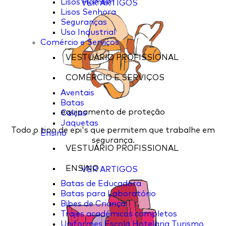
Lisos Homem
VER ARTIGOS
Lisos Senhora
Seguranças
Uso Industrial
Comércio e Serviços
VESTUÁRIO PROFISSIONAL
COMÉRCIO E SERVIÇOS
Aventais
Batas
equipamento de proteção
Calças
Jaquetas
Todo o tipo de epi's que permitem que trabalhe em
Ensino
segurança.
VESTUÁRIO PROFISSIONAL
ENSINO
VER ARTIGOS
Batas de Educadora
Batas para Laboratório
Bibes de Criança
Trajes académicos completos
Uniformes Escola Hotelaria Turismo