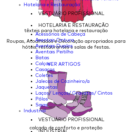
Hotelaria e Restauração
VESTUÁRIO PROFISSIONAL
HOTELARIA E RESTAURAÇÃO
têxteis para hotelaria e restauração
Acessórios de Cabeça
Aventais Cintura
Roupas, Atoalhados e Decoração apropriados para
Aventais Duplos
hóteis, restaurantes e salas de festas.
Aventais Peitilho
Batas
Calças
VER ARTIGOS
Casacos
Coletes
Jalecas de Cozinheiro/a
Jaquetas
Laços/ Lenços/ Gravatas/ Cintos
Pólos
Saias
Industrial
VESTUÁRIO PROFISSIONAL
calçado de conforto e proteção
INDUSTRIAL