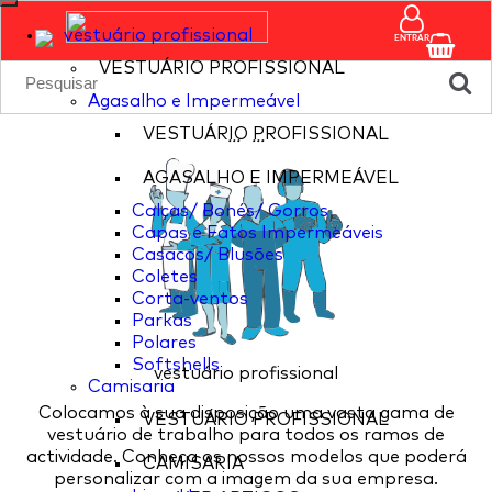
vestuário profissional
ENTRAR
VESTUÁRIO PROFISSIONAL
Agasalho e Impermeável
VESTUÁRIO PROFISSIONAL
...
...
AGASALHO E IMPERMEÁVEL
Calças/ Bonés/ Gorros
Capas e Fatos Impermeáveis
Casacos/ Blusões
Coletes
Corta-ventos
Parkas
Polares
Softshells
vestuário profissional
Camisaria
Colocamos à sua disposição uma vasta gama de
VESTUÁRIO PROFISSIONAL
vestuário de trabalho para todos os ramos de
actividade. Conheça os nossos modelos que poderá
CAMISARIA
personalizar com a imagem da sua empresa.