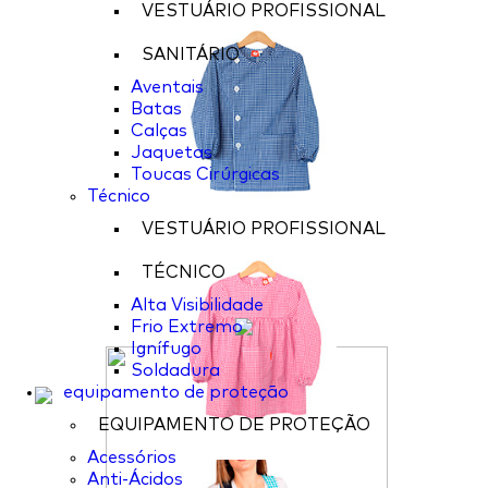
VESTUÁRIO PROFISSIONAL
SANITÁRIO
Aventais
Batas
Calças
Jaquetas
Toucas Cirúrgicas
Técnico
VESTUÁRIO PROFISSIONAL
TÉCNICO
Alta Visibilidade
Frio Extremo
Ignífugo
Soldadura
equipamento de proteção
EQUIPAMENTO DE PROTEÇÃO
Acessórios
Anti-Ácidos