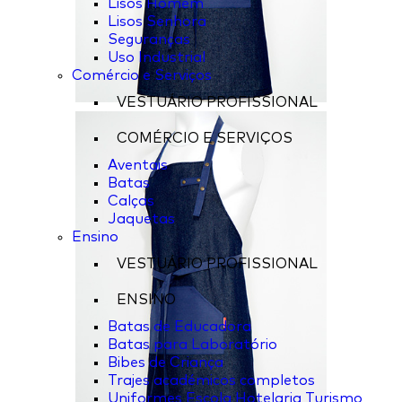
Lisos Homem
Lisos Senhora
Seguranças
Uso Industrial
Comércio e Serviços
VESTUÁRIO PROFISSIONAL
COMÉRCIO E SERVIÇOS
Aventais
Batas
Calças
Jaquetas
Ensino
VESTUÁRIO PROFISSIONAL
ENSINO
Batas de Educadora
Batas para Laboratório
Bibes de Criança
Trajes académicos completos
Uniformes Escola Hotelaria Turismo