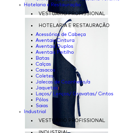
Hotelaria e Restauração
VESTUÁRIO PROFISSIONAL
HOTELARIA E RESTAURAÇÃO
Acessórios de Cabeça
Aventais Cintura
Aventais Duplos
Aventais Peitilho
Batas
Calças
Casacos
Coletes
Jalecas de Cozinheiro/a
Jaquetas
Laços/ Lenços/ Gravatas/ Cintos
Pólos
Saias
Industrial
VESTUÁRIO PROFISSIONAL
INDUSTRIAL