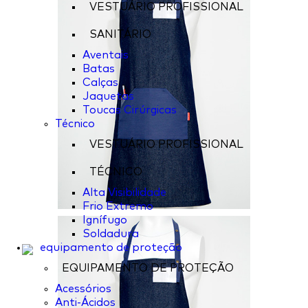
VESTUÁRIO PROFISSIONAL
SANITÁRIO
Aventais
Batas
Calças
Jaquetas
Toucas Cirúrgicas
Técnico
VESTUÁRIO PROFISSIONAL
TÉCNICO
Alta Visibilidade
Frio Extremo
Ignífugo
Soldadura
equipamento de proteção
EQUIPAMENTO DE PROTEÇÃO
Acessórios
Anti-Ácidos