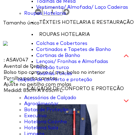
Toalhas de Mesa
Vestimenta/ Almofada/ Laço Cadeiras
Roupas Hotelaria
TÊXTEIS HOTELARIA E RESTAURAÇÃO
Tamanho único
ROUPAS HOTELARIA
Colchas e Cobertores
Cortinados e Tapetes de Banho
Cortinas de Banho
: ASAV047
Lençois/ Fronhas e Almofadas
Avental de Peitilho
Roupão turco
Bolso tipo canguro c/ peq. bolso no interior
Toalhas Turcas
Presilha porta canetas
calçado de conforto e proteção
Ajuste no peitilho com molas
CALÇADO DE CONFORTO E PROTEÇÃO
Medida: 85cm A x 65cm L
Acessórios de Calçado
Agroalimentar
Botas de Proteção
Executivo
Hotelaria Cozinha
Hotelaria Sala
Limpeza