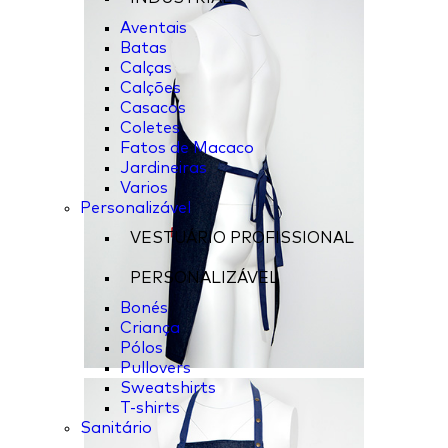
Aventais
Batas
Calças
Calções
Casacos
Coletes
Fatos de Macaco
Jardineiras
Varios
Personalizável
VESTUÁRIO PROFISSIONAL
PERSONALIZÁVEL
Bonés
Criança
Pólos
Pullovers
Sweatshirts
T-shirts
Sanitário