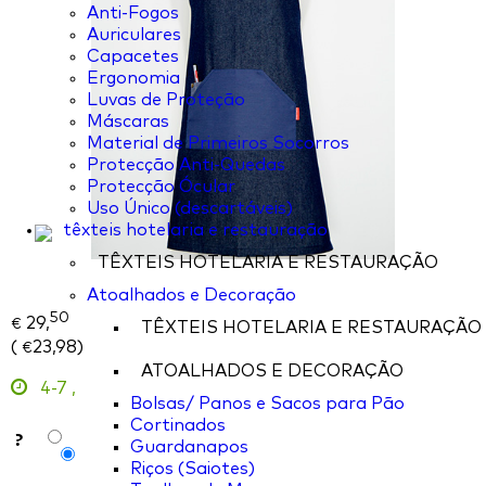
Anti-Fogos
Auriculares
Capacetes
Ergonomia
Luvas de Proteção
Máscaras
Material de Primeiros Socorros
Protecção Anti-Quedas
Protecção Ócular
Uso Único (descartáveis)
têxteis hotelaria e restauração
TÊXTEIS HOTELARIA E RESTAURAÇÃO
Atoalhados e Decoração
50
29,
€
TÊXTEIS HOTELARIA E RESTAURAÇÃO
(
23,98
)
€
ATOALHADOS E DECORAÇÃO
4-7
,
Bolsas/ Panos e Sacos para Pão
Cortinados
?
Guardanapos
Riços (Saiotes)