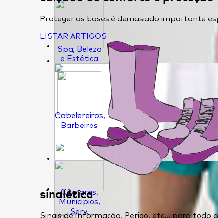
Proteger as bases é demasiado importante esp
LISTAR ARTIGOS
Spa, Beleza
e Estética
Cabelereiros,
Barbeiros
sinalética
Câmaras,
Municipios,
Serv.
Sinais de Informação, Perigo, etc... para todo