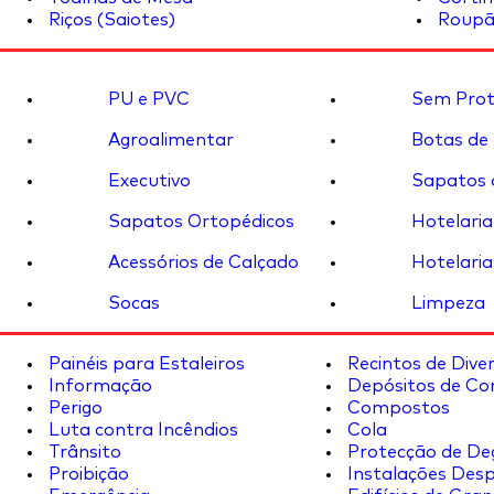
Riços (Saiotes)
Roupã
PU e PVC
Sem Prot
Agroalimentar
Botas de
Executivo
Sapatos 
Sapatos Ortopédicos
Hotelaria
Acessórios de Calçado
Hotelaria
Socas
Limpeza
Painéis para Estaleiros
Recintos de Dive
Informação
Depósitos de Co
Perigo
Compostos
Luta contra Incêndios
Cola
Trânsito
Protecção de De
Proibição
Instalações Desp