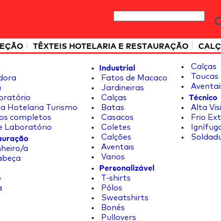
|
|
TEÇÃO
TÊXTEIS HOTELARIA E RESTAURAÇÃO
CALÇ
Industrial
Calças
Toucas 
dora
Fatos de Macaco
Aventai
a
Jardineiras
Técnico
oratório
Calças
a Hotelaria Turismo
Batas
Alta Vis
os completos
Casacos
Frio Ex
e Laboratório
Coletes
Ignífug
tauração
Calções
Soldad
Aventais
heiro/a
Varios
abeça
Personalizável
o
T-shirts
a
Pólos
Sweatshirts
Bonés
Pullovers