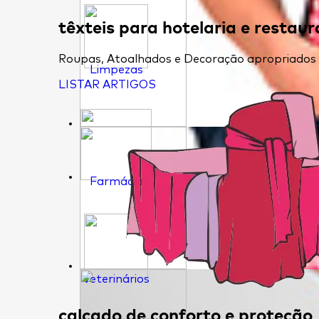
têxteis para hotelaria e restau
Roupas, Atoalhados e Decoração apropriados pa
Limpezas
LISTAR ARTIGOS
Farmácia
Veterinários
calçado de conforto e proteção