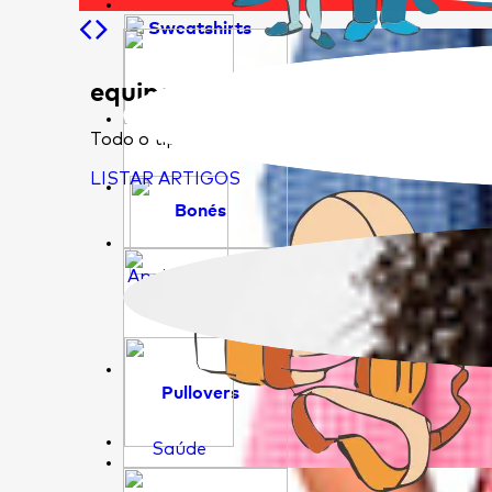
Sweatshirts
equipamento de proteção
Educação
Todo o tipo de epi's que permitem que trabal
LISTAR ARTIGOS
Bonés
Apoio Social
Pullovers
Saúde