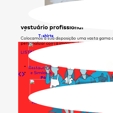
vestuário profissional
T-shirts
Colocamos à sua disposição uma vasta gama d
personalizar com a imagem da sua empresa.
LISTAR ARTIGOS
Restauração
e Similares
Pólos
Hotelaria