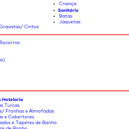
Criança
Sanitário
Batas
Jaquetas
Gravatas/ Cintos
 Socorros
is)
 Hotelaria
s Turcas
s/ Fronhas e Almofadas
s e Cobertores
ados e Tapetes de Banho
as de Banho