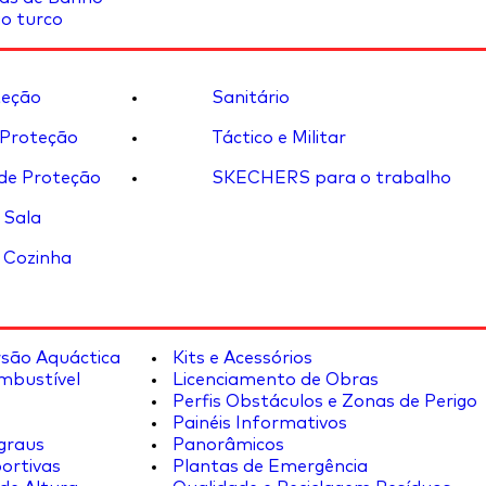
o turco
eção
Sanitário
 Proteção
Táctico e Militar
de Proteção
SKECHERS para o trabalho
 Sala
 Cozinha
rsão Aquáctica
Kits e Acessórios
mbustível
Licenciamento de Obras
Perfis Obstáculos e Zonas de Perigo
Painéis Informativos
graus
Panorâmicos
ortivas
Plantas de Emergência