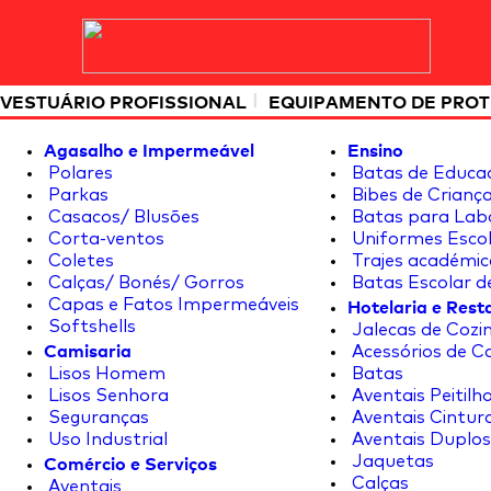
|
VESTUÁRIO PROFISSIONAL
EQUIPAMENTO DE PRO
Agasalho e Impermeável
Ensino
Polares
Batas de Educa
Parkas
Bibes de Crianç
Casacos/ Blusões
Batas para Lab
Corta-ventos
Uniformes Escol
Coletes
Trajes académic
Calças/ Bonés/ Gorros
Batas Escolar d
Hotelaria e Res
Capas e Fatos Impermeáveis
Softshells
Jalecas de Cozin
Camisaria
Acessórios de C
Lisos Homem
Batas
Lisos Senhora
Aventais Peitilh
Seguranças
Aventais Cintur
Uso Industrial
Aventais Duplos
Comércio e Serviços
Jaquetas
Calças
Aventais