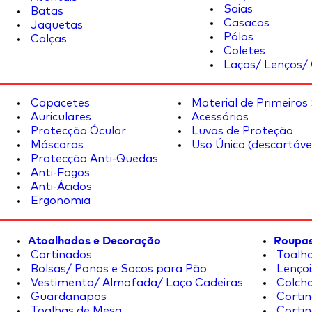
Saias
Batas
Casacos
Jaquetas
Pólos
Calças
Coletes
Laços/ Lenços/ 
Capacetes
Material de Primeiros
Auriculares
Acessórios
Protecção Ócular
Luvas de Proteção
Máscaras
Uso Único (descartáve
Protecção Anti-Quedas
Anti-Fogos
Anti-Ácidos
Ergonomia
Atoalhados e Decoração
Roupas
Cortinados
Toalha
Bolsas/ Panos e Sacos para Pão
Lençoi
Vestimenta/ Almofada/ Laço Cadeiras
Colcha
Guardanapos
Cortin
Toalhas de Mesa
Cortin