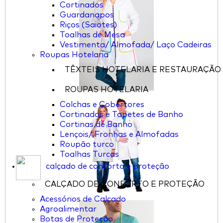
Cortinados
Guardanapos
Riços (Saiotes)
Toalhas de Mesa
Vestimenta/ Almofada/ Laço Cadeiras
Roupas Hotelaria
TÊXTEIS HOTELARIA E RESTAURAÇÃO
ROUPAS HOTELARIA
Colchas e Cobertores
Cortinados e Tapetes de Banho
Cortinas de Banho
Lençois/ Fronhas e Almofadas
Roupão turco
Toalhas Turcas
calçado de conforto e proteção
CALÇADO DE CONFORTO E PROTEÇÃO
Acessórios de Calçado
Agroalimentar
Botas de Proteção