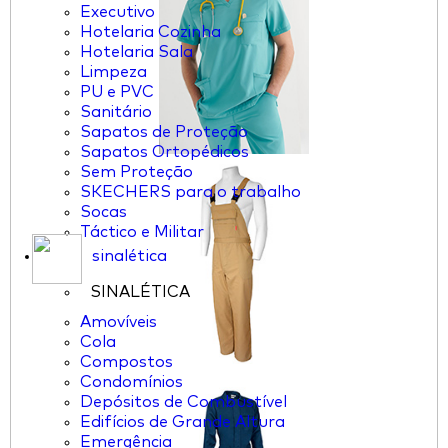
Executivo
Hotelaria Cozinha
Hotelaria Sala
Limpeza
PU e PVC
Sanitário
Sapatos de Proteção
Sapatos Ortopédicos
Sem Proteção
SKECHERS para o trabalho
Socas
Táctico e Militar
sinalética
SINALÉTICA
Amovíveis
Cola
Compostos
Condomínios
Depósitos de Combustível
Edifícios de Grande Altura
Emergência