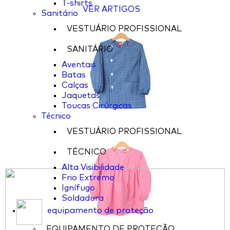
T-shirts
VER ARTIGOS
Sanitário
VESTUÁRIO PROFISSIONAL
SANITÁRIO
Aventais
Batas
Calças
Jaquetas
Toucas Cirúrgicas
Técnico
VESTUÁRIO PROFISSIONAL
TÉCNICO
Alta Visibilidade
Frio Extremo
Ignífugo
Soldadura
equipamento de proteção
EQUIPAMENTO DE PROTEÇÃO