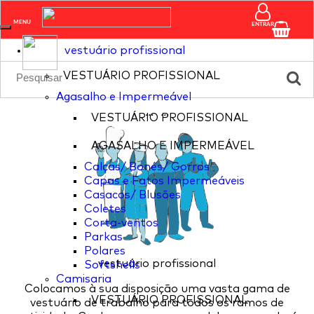
pagina nao existente
MENU
ENTRAR
vestuário profissional
VESTUÁRIO PROFISSIONAL
Agasalho e Impermeável
...
...
VESTUÁRIO PROFISSIONAL
AGASALHO E IMPERMEÁVEL
Calças/ Bonés/ Gorros
Capas e Fatos Impermeáveis
Casacos/ Blusões
Coletes
Corta-ventos
Parkas
Polares
vestuário profissional
Softshells
Camisaria
Colocamos à sua disposição uma vasta gama de
VESTUÁRIO PROFISSIONAL
vestuário de trabalho para todos os ramos de