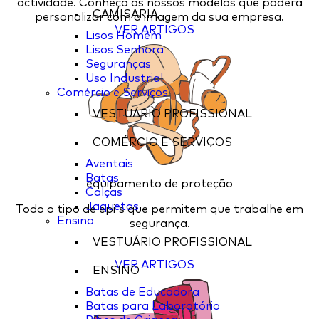
actividade. Conheça os nossos modelos que poderá
CAMISARIA
personalizar com a imagem da sua empresa.
VER ARTIGOS
Lisos Homem
Lisos Senhora
Seguranças
Uso Industrial
Comércio e Serviços
VESTUÁRIO PROFISSIONAL
COMÉRCIO E SERVIÇOS
Aventais
Batas
equipamento de proteção
Calças
Jaquetas
Todo o tipo de epi's que permitem que trabalhe em
Ensino
segurança.
VESTUÁRIO PROFISSIONAL
VER ARTIGOS
ENSINO
Batas de Educadora
Batas para Laboratório