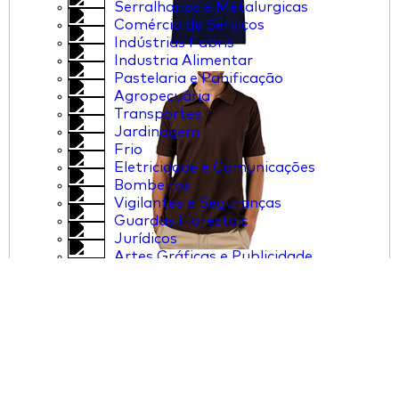
Serralharias e Metalurgicas
Comércio de Serviços
Indústrias Fabris
Industria Alimentar
Pastelaria e Panificação
Agropecuária
Transportes
Jardinagem
Frio
Eletricidade e Comunicações
Bombeiros
Vigilantes e Seguranças
Guardas Florestais
Jurídicos
Artes Gráficas e Publicidade