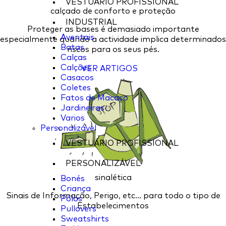
VESTUÁRIO PROFISSIONAL
calçado de conforto e proteção
INDUSTRIAL
Proteger as bases é demasiado importante
Aventais
especialmente quando a actividade implica determinados
Batas
riscos para os seus pés.
Calças
Calções
VER ARTIGOS
Casacos
Coletes
Fatos de Macaco
Jardineiras
Varios
Personalizável
VESTUÁRIO PROFISSIONAL
PERSONALIZÁVEL
sinalética
Bonés
Criança
Sinais de Informação, Perigo, etc... para todo o tipo de
Pólos
Estabelecimentos
Pullovers
Sweatshirts