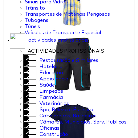
Sinais para Vidros
Trânsito
Transportes de Materiais Perigosos
Tubagens
Túneis
Veículos de Transporte Especial
actividades profissionais
ACTIVIDADES PROFISSIONAIS
Restauração e Similares
Hotelaria
Educação
Apoio Social
Saúde
Limpezas
Farmácia
Veterinários
Spa, Beleza e Estética
Cabelereiros, Barbeiros
Câmaras, Municipios, Serv. Publicos
Oficinas
Construção