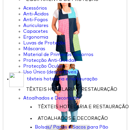
Acessórios
Anti-Ácidos
Anti-Fogos
Auriculares
Capacetes
Ergonomia
Luvas de Proteção
Máscaras
Material de Primeiros Socorros
Protecção Anti-Quedas
Protecção Ócular
Uso Único (descartáveis)
têxteis hotelaria e restauração
TÊXTEIS HOTELARIA E RESTAURAÇÃO
Atoalhados e Decoração
TÊXTEIS HOTELARIA E RESTAURAÇÃO
ATOALHADOS E DECORAÇÃO
Bolsas/ Panos e Sacos para Pão