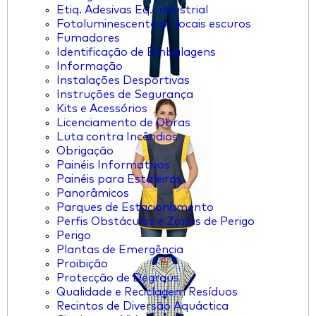
Etiq. Adesivas Eq. Industrial
Fotoluminescente p/ locais escuros
Fumadores
Identificação de Embalagens
Informação
Instalações Desportivas
Instruções de Segurança
Kits e Acessórios
Licenciamento de Obras
Luta contra Incêndios
Obrigação
Painéis Informativos
Painéis para Estaleiros
Panorâmicos
Parques de Estacionamento
Perfis Obstáculos e Zonas de Perigo
Perigo
Plantas de Emergência
Proibição
Protecção de Degraus
Qualidade e Reciclagem Resíduos
Recintos de Diversão Aquáctica