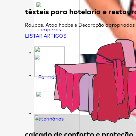
têxteis para hotelaria e restau
Roupas, Atoalhados e Decoração apropriados pa
Limpezas
LISTAR ARTIGOS
Farmácia
Veterinários
calçado de conforto e proteção