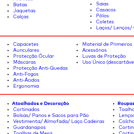
Saias
Batas
Casacos
Jaquetas
Pólos
Calças
Coletes
Laços/ Lenços/ 
Capacetes
Material de Primeiros
Auriculares
Acessórios
Protecção Ócular
Luvas de Proteção
Máscaras
Uso Único (descartáve
Protecção Anti-Quedas
Anti-Fogos
Anti-Ácidos
Ergonomia
Atoalhados e Decoração
Roupas
Cortinados
Toalha
Bolsas/ Panos e Sacos para Pão
Lençoi
Vestimenta/ Almofada/ Laço Cadeiras
Colcha
Guardanapos
Cortin
Toalhas de Mesa
Cortin