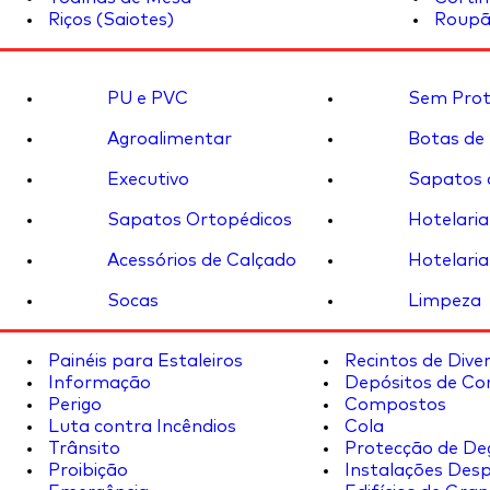
Riços (Saiotes)
Roupã
PU e PVC
Sem Prot
Agroalimentar
Botas de
Executivo
Sapatos 
Sapatos Ortopédicos
Hotelaria
Acessórios de Calçado
Hotelaria
Socas
Limpeza
Painéis para Estaleiros
Recintos de Dive
Informação
Depósitos de Co
Perigo
Compostos
Luta contra Incêndios
Cola
Trânsito
Protecção de De
Proibição
Instalações Desp