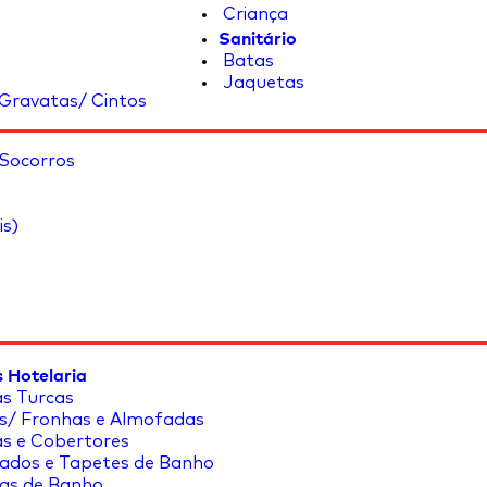
Criança
Sanitário
Batas
Jaquetas
Gravatas/ Cintos
 Socorros
is)
 Hotelaria
s Turcas
s/ Fronhas e Almofadas
s e Cobertores
ados e Tapetes de Banho
as de Banho