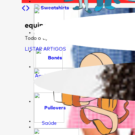
Sweatshirts
equipamento de proteção
Educação
Todo o tipo de epi's que permitem que trabal
LISTAR ARTIGOS
Bonés
Apoio Social
Pullovers
Saúde