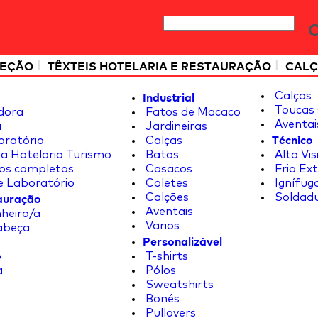
|
|
TEÇÃO
TÊXTEIS HOTELARIA E RESTAURAÇÃO
CALÇ
Industrial
Calças
Toucas 
dora
Fatos de Macaco
Aventai
a
Jardineiras
Técnico
oratório
Calças
a Hotelaria Turismo
Batas
Alta Vis
os completos
Casacos
Frio Ex
e Laboratório
Coletes
Ignífug
tauração
Calções
Soldad
Aventais
heiro/a
Varios
abeça
Personalizável
o
T-shirts
a
Pólos
Sweatshirts
Bonés
Pullovers