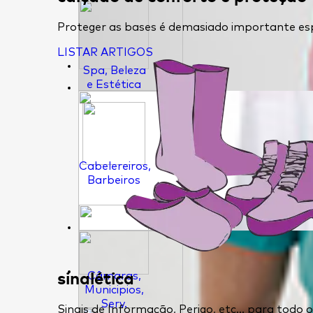
Proteger as bases é demasiado importante esp
LISTAR ARTIGOS
Spa, Beleza
e Estética
Cabelereiros,
Barbeiros
sinalética
Câmaras,
Municipios,
Serv.
Sinais de Informação, Perigo, etc... para todo