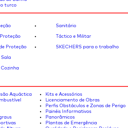
o turco
eção
Sanitário
 Proteção
Táctico e Militar
de Proteção
SKECHERS para o trabalho
 Sala
 Cozinha
rsão Aquáctica
Kits e Acessórios
mbustível
Licenciamento de Obras
Perfis Obstáculos e Zonas de Perigo
Painéis Informativos
graus
Panorâmicos
ortivas
Plantas de Emergência