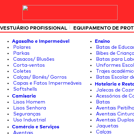
|
VESTUÁRIO PROFISSIONAL
EQUIPAMENTO DE PRO
Agasalho e Impermeável
Ensino
Polares
Batas de Educa
Parkas
Bibes de Crianç
Casacos/ Blusões
Batas para Lab
Corta-ventos
Uniformes Escol
Coletes
Trajes académic
Calças/ Bonés/ Gorros
Batas Escolar d
Hotelaria e Res
Capas e Fatos Impermeáveis
Softshells
Jalecas de Cozin
Camisaria
Acessórios de C
Lisos Homem
Batas
Lisos Senhora
Aventais Peitilh
Seguranças
Aventais Cintur
Uso Industrial
Aventais Duplos
Comércio e Serviços
Jaquetas
Calças
Aventais