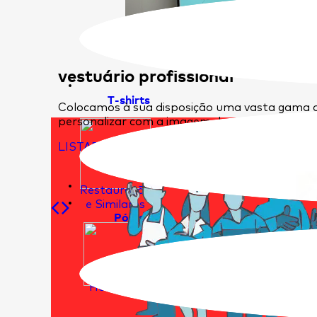
vestuário profissional
T-shirts
Colocamos à sua disposição uma vasta gama d
personalizar com a imagem da sua empresa.
LISTAR ARTIGOS
Restauração
e Similares
Pólos
Hotelaria