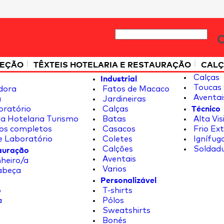
|
|
TEÇÃO
TÊXTEIS HOTELARIA E RESTAURAÇÃO
CALÇ
Industrial
Calças
Toucas 
dora
Fatos de Macaco
Aventai
a
Jardineiras
Técnico
oratório
Calças
a Hotelaria Turismo
Batas
Alta Vis
os completos
Casacos
Frio Ex
e Laboratório
Coletes
Ignífug
tauração
Calções
Soldad
Aventais
heiro/a
Varios
abeça
Personalizável
o
T-shirts
a
Pólos
Sweatshirts
Bonés