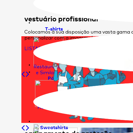
vestuário profissional
T-shirts
Colocamos à sua disposição uma vasta gama d
personalizar com a imagem da sua empresa.
LISTAR ARTIGOS
Restauração
e Similares
Pólos
Hotelaria
Sweatshirts
equipamento de proteção