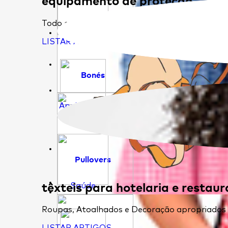
Todo o tipo de epi's que permitem que trabal
Educação
LISTAR ARTIGOS
Bonés
Apoio Social
Pullovers
têxteis para hotelaria e restau
Saúde
Roupas, Atoalhados e Decoração apropriados pa