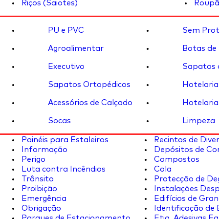
Riços (Saiotes)
Roupã
PU e PVC
Sem Prot
Agroalimentar
Botas de
Executivo
Sapatos 
Sapatos Ortopédicos
Hotelaria
Acessórios de Calçado
Hotelaria
Socas
Limpeza
Painéis para Estaleiros
Recintos de Dive
Informação
Depósitos de Co
Perigo
Compostos
Luta contra Incêndios
Cola
Trânsito
Protecção de De
Proibição
Instalações Desp
Emergência
Edifícios de Gran
Obrigação
Identificação de
Parques de Estacionamento
Etiq. Adesivas Eq.