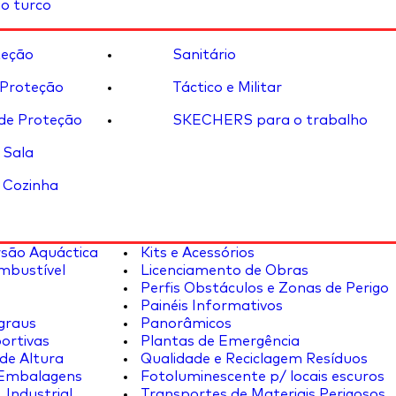
o turco
eção
Sanitário
 Proteção
Táctico e Militar
de Proteção
SKECHERS para o trabalho
 Sala
 Cozinha
rsão Aquáctica
Kits e Acessórios
mbustível
Licenciamento de Obras
Perfis Obstáculos e Zonas de Perigo
Painéis Informativos
graus
Panorâmicos
ortivas
Plantas de Emergência
de Altura
Qualidade e Reciclagem Resíduos
 Embalagens
Fotoluminescente p/ locais escuros
 Industrial
Transportes de Materiais Perigosos