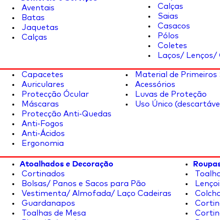
Calças
Aventais
Saias
Batas
Casacos
Jaquetas
Pólos
Calças
Coletes
Laços/ Lenços/ 
Capacetes
Material de Primeiros
Auriculares
Acessórios
Protecção Ócular
Luvas de Proteção
Máscaras
Uso Único (descartáve
Protecção Anti-Quedas
Anti-Fogos
Anti-Ácidos
Ergonomia
Atoalhados e Decoração
Roupas
Cortinados
Toalha
Bolsas/ Panos e Sacos para Pão
Lençoi
Vestimenta/ Almofada/ Laço Cadeiras
Colcha
Guardanapos
Cortin
Toalhas de Mesa
Cortin