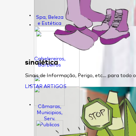
Spa, Beleza
e Estética
Cabelereiros,
sinalética
Barbeiros
Sinais de Informação, Perigo, etc... para todo
LISTAR ARTIGOS
Câmaras,
Municipios,
Serv.
Publicos