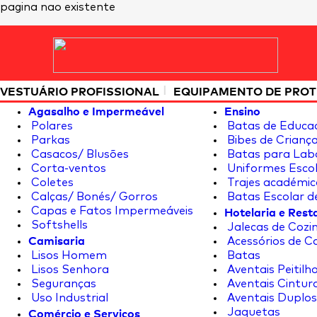
pagina nao existente
|
VESTUÁRIO PROFISSIONAL
EQUIPAMENTO DE PRO
Agasalho e Impermeável
Ensino
Polares
Batas de Educa
Parkas
Bibes de Crianç
Casacos/ Blusões
Batas para Lab
Corta-ventos
Uniformes Escol
Coletes
Trajes académic
Calças/ Bonés/ Gorros
Batas Escolar d
Hotelaria e Res
Capas e Fatos Impermeáveis
Softshells
Jalecas de Cozin
Camisaria
Acessórios de C
Lisos Homem
Batas
Lisos Senhora
Aventais Peitilh
Seguranças
Aventais Cintur
Uso Industrial
Aventais Duplos
Comércio e Serviços
Jaquetas