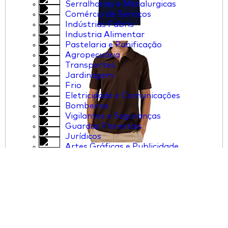
Serralharias e Metalurgicas
Comércio de Serviços
Indústrias Fabris
Industria Alimentar
Pastelaria e Panificação
Agropecuária
Transportes
Jardinagem
Frio
Eletricidade e Comunicações
Bombeiros
Vigilantes e Seguranças
Guardas Florestais
Jurídicos
Artes Gráficas e Publicidade