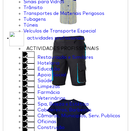
Sinais para Vidros
Trânsito
Transportes de Materiais Perigosos
Tubagens
Túneis
Veículos de Transporte Especial
actividades profissionais
ACTIVIDADES PROFISSIONAIS
Restauração e Similares
Hotelaria
Educação
Apoio Social
Saúde
Limpezas
Farmácia
Veterinários
Spa, Beleza e Estética
Cabelereiros, Barbeiros
Câmaras, Municipios, Serv. Publicos
Oficinas
Construção