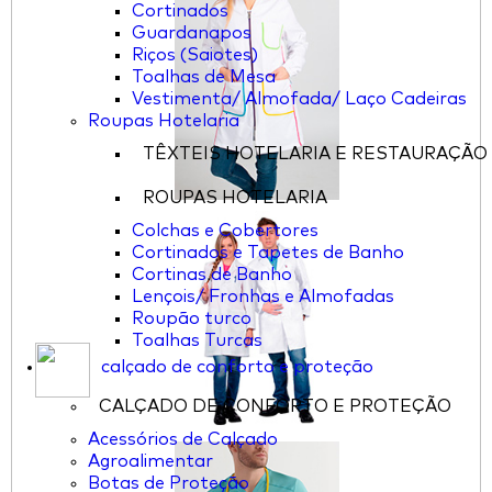
Cortinados
Guardanapos
Riços (Saiotes)
Toalhas de Mesa
Vestimenta/ Almofada/ Laço Cadeiras
Roupas Hotelaria
TÊXTEIS HOTELARIA E RESTAURAÇÃO
ROUPAS HOTELARIA
Colchas e Cobertores
Cortinados e Tapetes de Banho
Cortinas de Banho
Lençois/ Fronhas e Almofadas
Roupão turco
Toalhas Turcas
calçado de conforto e proteção
CALÇADO DE CONFORTO E PROTEÇÃO
Acessórios de Calçado
Agroalimentar
Botas de Proteção