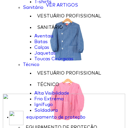
T-shirts
VER ARTIGOS
Sanitário
VESTUÁRIO PROFISSIONAL
SANITÁRIO
Aventais
Batas
Calças
Jaquetas
Toucas Cirúrgicas
Técnico
VESTUÁRIO PROFISSIONAL
TÉCNICO
Alta Visibilidade
Frio Extremo
Ignífugo
Soldadura
equipamento de proteção
EQUIPAMENTO DE PROTEÇÃO