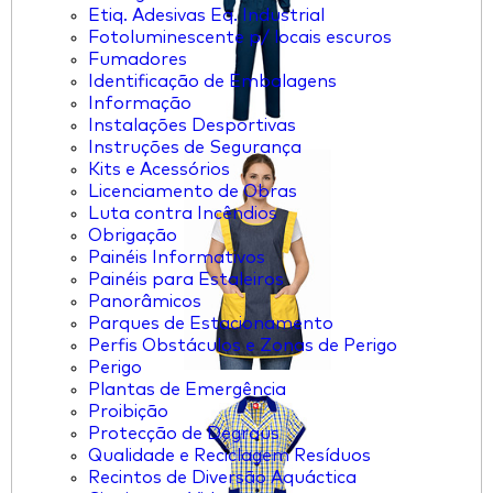
Etiq. Adesivas Eq. Industrial
Fotoluminescente p/ locais escuros
Fumadores
Identificação de Embalagens
Informação
Instalações Desportivas
Instruções de Segurança
Kits e Acessórios
Licenciamento de Obras
Luta contra Incêndios
Obrigação
Painéis Informativos
Painéis para Estaleiros
Panorâmicos
Parques de Estacionamento
Perfis Obstáculos e Zonas de Perigo
Perigo
Plantas de Emergência
Proibição
Protecção de Degraus
Qualidade e Reciclagem Resíduos
Recintos de Diversão Aquáctica