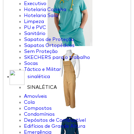
Executivo
Hotelaria Cozinha
Hotelaria Sala
Limpeza
PU e PVC
Sanitário
Sapatos de Proteção
Sapatos Ortopédicos
Sem Proteção
SKECHERS para o trabalho
Socas
Táctico e Militar
sinalética
SINALÉTICA
Amovíveis
Cola
Compostos
Condomínios
Depósitos de Combustível
Edifícios de Grande Altura
Emergência