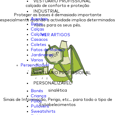
VESTUÁRIO PROFISSIONAL
calçado de conforto e proteção
INDUSTRIAL
Proteger as bases é demasiado importante
Aventais
especialmente quando a actividade implica determinados
Batas
riscos para os seus pés.
Calças
Calções
VER ARTIGOS
Casacos
Coletes
Fatos de Macaco
Jardineiras
Varios
Personalizável
VESTUÁRIO PROFISSIONAL
PERSONALIZÁVEL
sinalética
Bonés
Criança
Sinais de Informação, Perigo, etc... para todo o tipo de
Pólos
Estabelecimentos
Pullovers
Sweatshirts