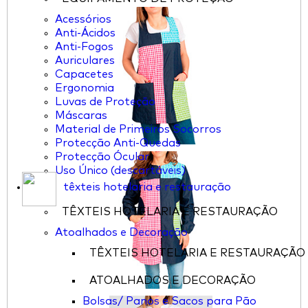
Acessórios
Anti-Ácidos
Anti-Fogos
Auriculares
Capacetes
Ergonomia
Luvas de Proteção
Máscaras
Material de Primeiros Socorros
Protecção Anti-Quedas
Protecção Ócular
Uso Único (descartáveis)
têxteis hotelaria e restauração
TÊXTEIS HOTELARIA E RESTAURAÇÃO
Atoalhados e Decoração
TÊXTEIS HOTELARIA E RESTAURAÇÃO
ATOALHADOS E DECORAÇÃO
Bolsas/ Panos e Sacos para Pão