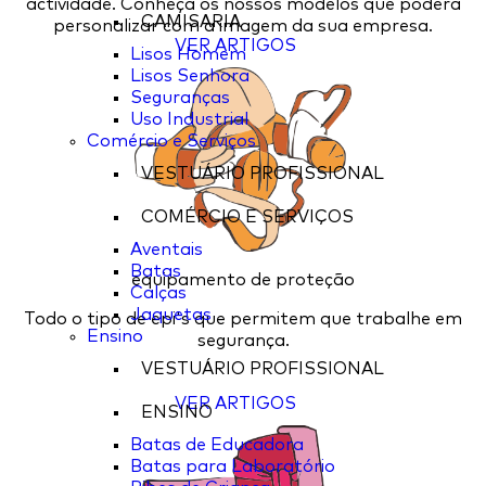
actividade. Conheça os nossos modelos que poderá
CAMISARIA
personalizar com a imagem da sua empresa.
VER ARTIGOS
Lisos Homem
Lisos Senhora
Seguranças
Uso Industrial
Comércio e Serviços
VESTUÁRIO PROFISSIONAL
COMÉRCIO E SERVIÇOS
Aventais
Batas
equipamento de proteção
Calças
Jaquetas
Todo o tipo de epi's que permitem que trabalhe em
Ensino
segurança.
VESTUÁRIO PROFISSIONAL
VER ARTIGOS
ENSINO
Batas de Educadora
Batas para Laboratório