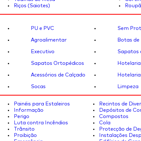
Riços (Saiotes)
Roupã
PU e PVC
Sem Prot
Agroalimentar
Botas de
Executivo
Sapatos 
Sapatos Ortopédicos
Hotelaria
Acessórios de Calçado
Hotelaria
Socas
Limpeza
Painéis para Estaleiros
Recintos de Dive
Informação
Depósitos de Co
Perigo
Compostos
Luta contra Incêndios
Cola
Trânsito
Protecção de De
Proibição
Instalações Desp