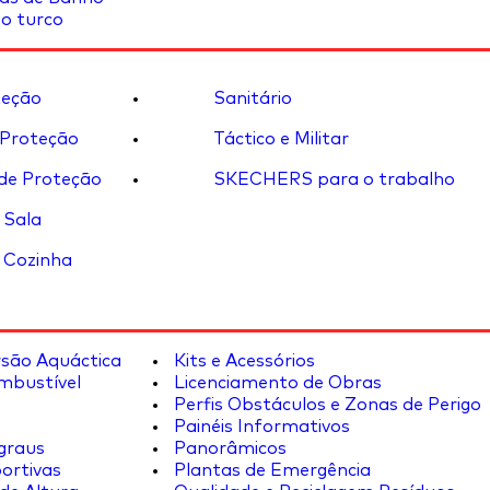
o turco
eção
Sanitário
 Proteção
Táctico e Militar
de Proteção
SKECHERS para o trabalho
 Sala
 Cozinha
rsão Aquáctica
Kits e Acessórios
mbustível
Licenciamento de Obras
Perfis Obstáculos e Zonas de Perigo
Painéis Informativos
graus
Panorâmicos
ortivas
Plantas de Emergência