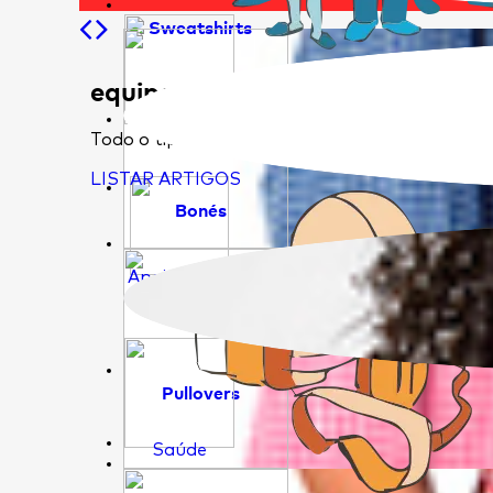
Sweatshirts
equipamento de proteção
Educação
Todo o tipo de epi's que permitem que trabal
LISTAR ARTIGOS
Bonés
Apoio Social
Pullovers
Saúde