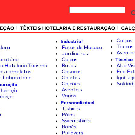
|
|
TEÇÃO
TÊXTEIS HOTELARIA E RESTAURAÇÃO
CALÇ
Industrial
Calças
Toucas 
dora
Fatos de Macaco
Aventai
a
Jardineiras
Técnico
oratório
Calças
a Hotelaria Turismo
Batas
Alta Vis
os completos
Casacos
Frio Ex
e Laboratório
Coletes
Ignífug
tauração
Calções
Soldad
Aventais
heiro/a
Varios
abeça
Personalizável
o
T-shirts
a
Pólos
Sweatshirts
Bonés
Pullovers