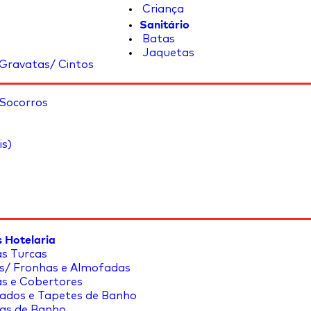
Criança
Sanitário
Batas
Jaquetas
Gravatas/ Cintos
 Socorros
is)
 Hotelaria
s Turcas
s/ Fronhas e Almofadas
s e Cobertores
ados e Tapetes de Banho
as de Banho