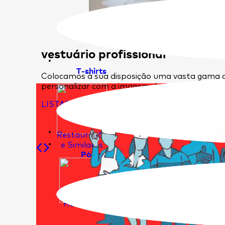
vestuário profissional
T-shirts
Colocamos à sua disposição uma vasta gama d
personalizar com a imagem da sua empresa.
LISTAR ARTIGOS
Restauração
e Similares
Pólos
Hotelaria