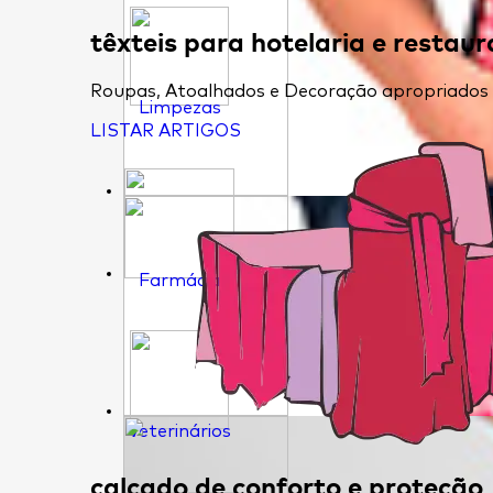
têxteis para hotelaria e restau
Roupas, Atoalhados e Decoração apropriados pa
Limpezas
LISTAR ARTIGOS
Farmácia
Veterinários
calçado de conforto e proteção