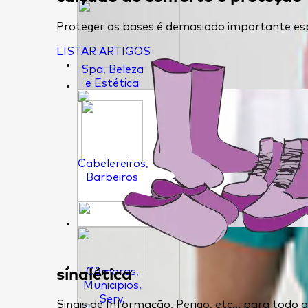
Proteger as bases é demasiado importante esp
LISTAR ARTIGOS
Spa, Beleza
e Estética
Cabelereiros,
Barbeiros
sinalética
Câmaras,
Municipios,
Serv.
Sinais de Informação, Perigo, etc... para todo