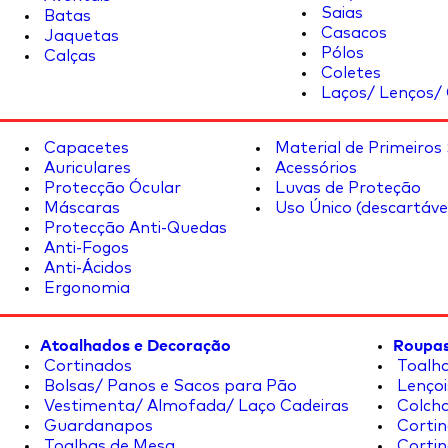
Saias
Batas
Casacos
Jaquetas
Pólos
Calças
Coletes
Laços/ Lenços/ 
Capacetes
Material de Primeiros
Auriculares
Acessórios
Protecção Ócular
Luvas de Proteção
Máscaras
Uso Único (descartáve
Protecção Anti-Quedas
Anti-Fogos
Anti-Ácidos
Ergonomia
Atoalhados e Decoração
Roupas
Cortinados
Toalha
Bolsas/ Panos e Sacos para Pão
Lençoi
Vestimenta/ Almofada/ Laço Cadeiras
Colcha
Guardanapos
Cortin
Toalhas de Mesa
Cortin