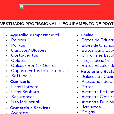
|
VESTUÁRIO PROFISSIONAL
EQUIPAMENTO DE PRO
Agasalho e Impermeável
Ensino
Polares
Batas de Educa
Parkas
Bibes de Crianç
Casacos/ Blusões
Batas para Lab
Corta-ventos
Uniformes Escol
Coletes
Trajes académic
Calças/ Bonés/ Gorros
Batas Escolar d
Hotelaria e Res
Capas e Fatos Impermeáveis
Softshells
Jalecas de Cozin
Camisaria
Acessórios de C
Lisos Homem
Batas
Lisos Senhora
Aventais Peitilh
Seguranças
Aventais Cintur
Uso Industrial
Aventais Duplos
Comércio e Serviços
Jaquetas
Calças
Aventais